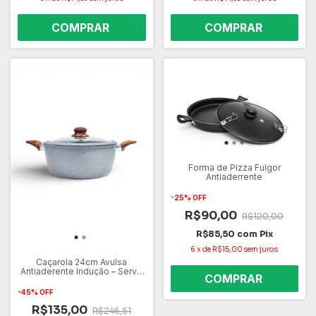
Forma de Pizza Fulgor
Antiaderrente
-
25
%
OFF
R$90,00
R$120,00
R$85,50
com
Pix
6
x
de
R$15,00
sem juros
Caçarola 24cm Avulsa
Antiaderente Indução – Serve
em Todos os Fogões Gás,
Elétrico e Cooktop – Não
-
45
%
OFF
Gruda Fácil de Limpar
R$135,00
R$246,51