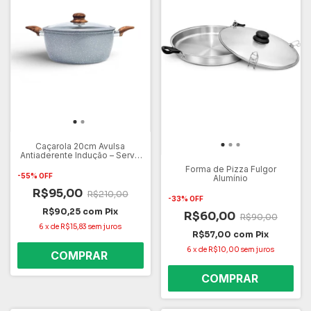
Caçarola 20cm Avulsa
Antiaderente Indução – Serve
em Todos os Fogões Gás,
Forma de Pizza Fulgor
Elétrico e Cooktop – Não
-
55
%
OFF
Alumínio
Gruda Fácil de Limpar
R$95,00
R$210,00
-
33
%
OFF
R$90,25
com
Pix
R$60,00
R$90,00
6
x
de
R$15,83
sem juros
R$57,00
com
Pix
6
x
de
R$10,00
sem juros