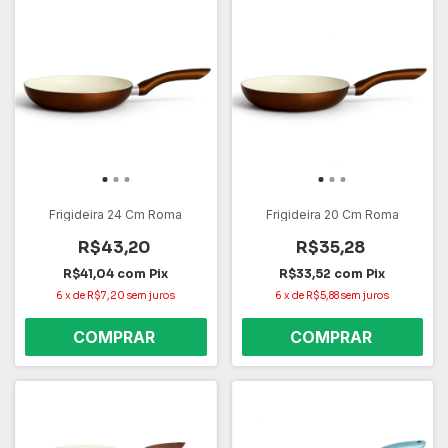
Frigideira 24 Cm Roma
Frigideira 20 Cm Roma
R$43,20
R$35,28
R$41,04
com
Pix
R$33,52
com
Pix
6
x
de
R$7,20
sem juros
6
x
de
R$5,88
sem juros