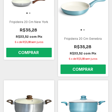
Frigideira 20 Cm New York
R$35,28
R$33,52
com
Pix
Frigideira 20 Cm Genebra
6
x
de
R$5,88
sem juros
R$35,28
R$33,52
com
Pix
6
x
de
R$5,88
sem juros