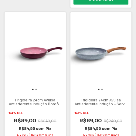
Frigideira 24cm Avulsa
Frigideira 24cm Avulsa
Antiaderente Indução Bordô –
Antiaderente Indução – Serve
Serve em Todos os Fogões
em Todos os Fogões Gás,
Gás, Elétrico e Cooktop – Não
Elétrico e Cooktop – Não
-
64
%
OFF
-
63
%
OFF
Gruda Fácil de Limpar
Gruda Fácil de Limpar
R$89,00
R$89,00
R$249,00
R$240,00
R$84,55
com
Pix
R$84,55
com
Pix
6
x
de
R$14,83
sem juros
6
x
de
R$14,83
sem juros