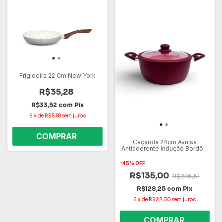
Frigideira 22 Cm New York
R$35,28
R$33,52
com
Pix
6
x
de
R$5,88
sem juros
Caçarola 24cm Avulsa
Antiaderente Indução Bordô –
Serve em Todos os Fogões
Gás, Elétrico e Cooktop – Não
-
45
%
OFF
Gruda Fácil de Limpar
R$135,00
R$246,51
R$128,25
com
Pix
6
x
de
R$22,50
sem juros