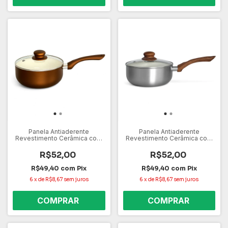
Panela Antiaderente
Panela Antiaderente
Revestimento Cerâmica com
Revestimento Cerâmica com
18 cm Capacidade de 1.6L
18 cm Capacidade de 1.6L
Marrom
Prata
R$52,00
R$52,00
R$49,40
com
Pix
R$49,40
com
Pix
6
x
de
R$8,67
sem juros
6
x
de
R$8,67
sem juros