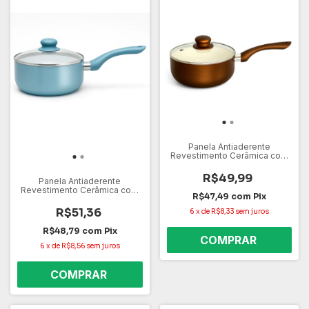
Panela Antiaderente
Revestimento Cerâmica com
16 cm Capacidade de 1.1L
Marrom
R$49,99
Panela Antiaderente
Revestimento Cerâmica com
R$47,49
com
Pix
18 cm Capacidade de 1.6L
Azul
R$51,36
6
x
de
R$8,33
sem juros
R$48,79
com
Pix
6
x
de
R$8,56
sem juros