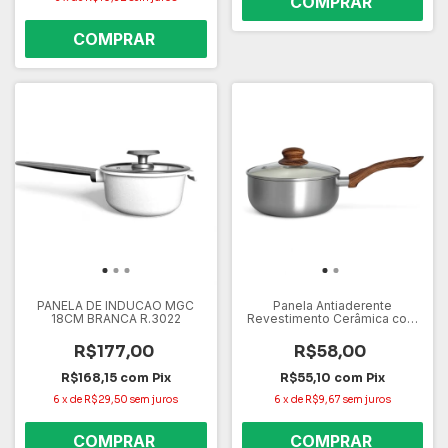
PANELA DE INDUCAO MGC
Panela Antiaderente
18CM BRANCA R.3022
Revestimento Cerâmica com
20 cm Capacidade de 2.2L
Prata
R$177,00
R$58,00
R$168,15
com
Pix
R$55,10
com
Pix
6
x
de
R$29,50
sem juros
6
x
de
R$9,67
sem juros