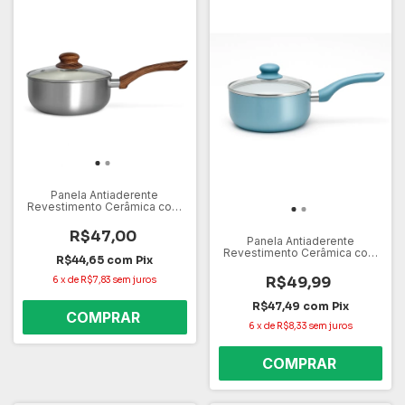
Panela Antiaderente
Revestimento Cerâmica com
16 cm Capacidade de 1.1L
Prata
R$47,00
Panela Antiaderente
Revestimento Cerâmica com
R$44,65
com
Pix
16 cm Capacidade de 1.1L
R$49,99
6
x
de
R$7,83
sem juros
R$47,49
com
Pix
6
x
de
R$8,33
sem juros