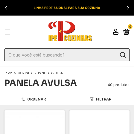
LINHA PROFISSIONAL PARA SUA COZINHA
0
Início
>
COZINHA
>
PANELA AVULSA
PANELA AVULSA
40 produtos
ORDENAR
FILTRAR