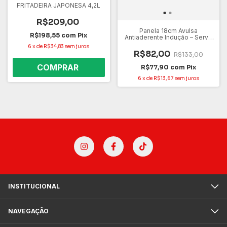
FRITADEIRA JAPONESA 4,2L
R$209,00
Panela 18cm Avulsa
R$198,55
com
Pix
Antiaderente Indução – Serve
em Todos os Fogões Gás,
6
x
de
R$34,83
sem juros
Elétrico e Cooktop – Não
R$82,00
R$133,00
Gruda Fácil de Limpar
R$77,90
com
Pix
6
x
de
R$13,67
sem juros
INSTITUCIONAL
NAVEGAÇÃO