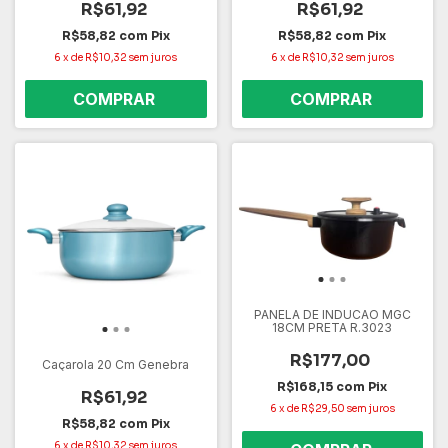
R$61,92
R$61,92
R$58,82
com
Pix
R$58,82
com
Pix
6
x
de
R$10,32
sem juros
6
x
de
R$10,32
sem juros
PANELA DE INDUCAO MGC
18CM PRETA R.3023
R$177,00
Caçarola 20 Cm Genebra
R$168,15
com
Pix
R$61,92
6
x
de
R$29,50
sem juros
R$58,82
com
Pix
6
x
de
R$10,32
sem juros