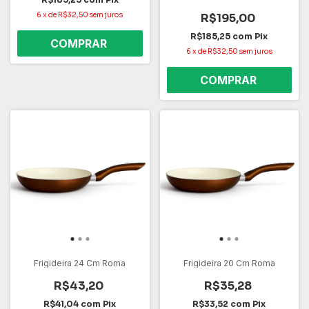
6
x
de
R$32,50
sem juros
R$195,00
R$185,25
com
Pix
6
x
de
R$32,50
sem juros
Frigideira 24 Cm Roma
Frigideira 20 Cm Roma
R$43,20
R$35,28
R$41,04
com
Pix
R$33,52
com
Pix