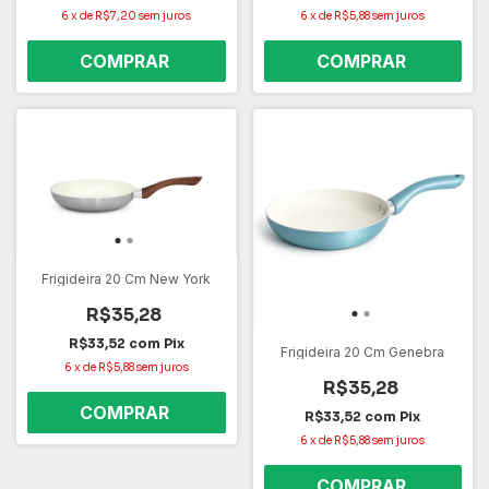
6
x
de
R$7,20
sem juros
6
x
de
R$5,88
sem juros
Frigideira 20 Cm New York
R$35,28
R$33,52
com
Pix
Frigideira 20 Cm Genebra
6
x
de
R$5,88
sem juros
R$35,28
R$33,52
com
Pix
6
x
de
R$5,88
sem juros