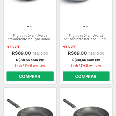
Frigideira 24cm Avulsa
Frigideira 24cm Avulsa
Antiaderente Indução Bordô –
Antiaderente Indução – Serve
Serve em Todos os Fogões
em Todos os Fogões Gás,
Gás, Elétrico e Cooktop – Não
Elétrico e Cooktop – Não
-
64
%
OFF
-
63
%
OFF
Gruda Fácil de Limpar
Gruda Fácil de Limpar
R$89,00
R$89,00
R$249,00
R$240,00
R$84,55
com
Pix
R$84,55
com
Pix
6
x
de
R$14,83
sem juros
6
x
de
R$14,83
sem juros