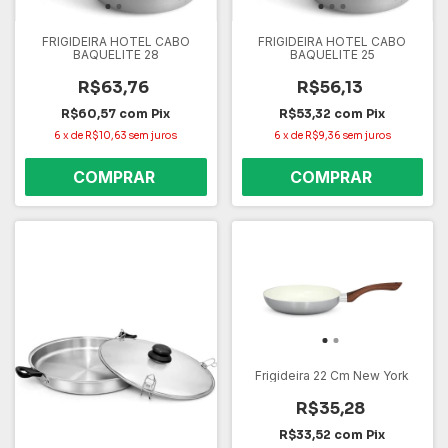
FRIGIDEIRA HOTEL CABO
FRIGIDEIRA HOTEL CABO
BAQUELITE 28
BAQUELITE 25
R$63,76
R$56,13
R$60,57
com
Pix
R$53,32
com
Pix
6
x
de
R$10,63
sem juros
6
x
de
R$9,36
sem juros
Frigideira 22 Cm New York
R$35,28
R$33,52
com
Pix