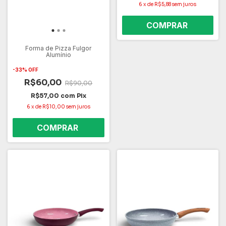
6
x
de
R$5,88
sem juros
Forma de Pizza Fulgor
Alumínio
-
33
%
OFF
R$60,00
R$90,00
R$57,00
com
Pix
6
x
de
R$10,00
sem juros