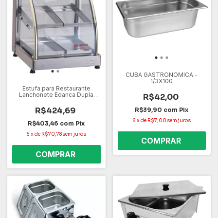
CUBA GASTRONOMICA -
1/3X100
Estufa para Restaurante
Lanchonete Edanca Dupla
R$42,00
EOD4 127V – 4 Bandejas, Aço
Inox, Vidro Temperado
R$424,69
R$39,90
com
Pix
6
x
de
R$7,00
sem juros
R$403,46
com
Pix
6
x
de
R$70,78
sem juros