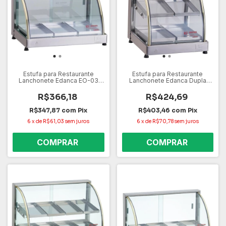
Estufa para Restaurante
Estufa para Restaurante
Lanchonete Edanca EO-03
Lanchonete Edanca Dupla
220V – 3 Bandejas, Aço Inox,
EOD4 220V – 4 Bandejas, Aço
Vidro Temperado
Inox, Vidro Temperado
R$366,18
R$424,69
R$347,87
com
Pix
R$403,46
com
Pix
6
x
de
R$61,03
sem juros
6
x
de
R$70,78
sem juros