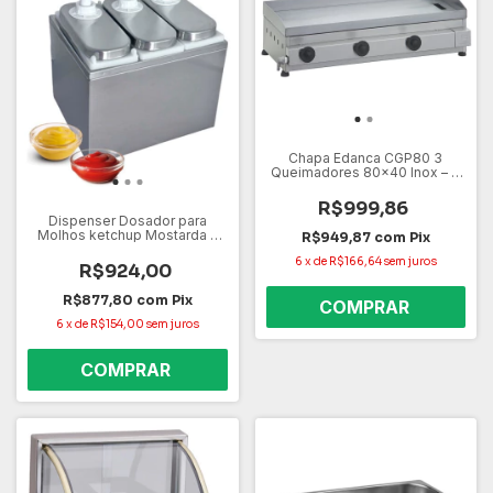
Chapa Edanca CGP80 3
Queimadores 80x40 Inox – A
Gás
R$999,86
Dispenser Dosador para
Molhos ketchup Mostarda -
R$949,87
com
Pix
Inox 3L
6
x
de
R$166,64
sem juros
R$924,00
R$877,80
com
Pix
6
x
de
R$154,00
sem juros