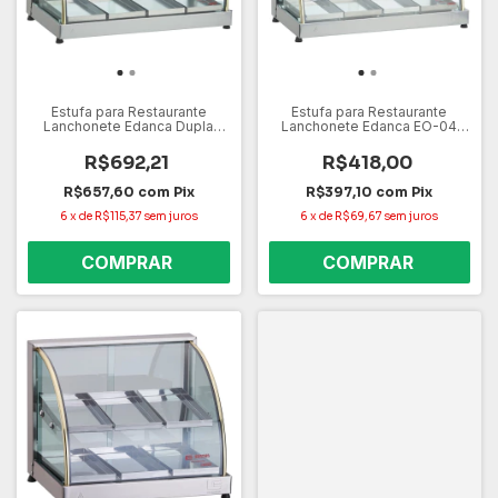
Estufa para Restaurante
Estufa para Restaurante
Lanchonete Edanca Dupla
Lanchonete Edanca EO-04
EOD8 127V – 8 Bandejas, Aço
127V – 4 Bandejas, Aço Inox,
Inox, Vidro Temperado
Vidro Temperado
R$692,21
R$418,00
R$657,60
com
Pix
R$397,10
com
Pix
6
x
de
R$115,37
sem juros
6
x
de
R$69,67
sem juros