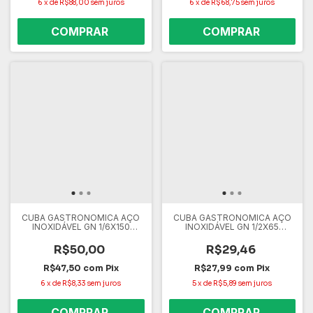
6
x
de
R$88,00
sem juros
6
x
de
R$68,75
sem juros
CUBA GASTRONOMICA AÇO
CUBA GASTRONOMICA AÇO
INOXIDÁVEL GN 1/6X150
INOXIDÁVEL GN 1/2X65
SK0012
SK0006
R$50,00
R$29,46
R$47,50
com
Pix
R$27,99
com
Pix
6
x
de
R$8,33
sem juros
5
x
de
R$5,89
sem juros