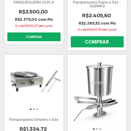
PANQUEQUEIRA DUPLA
Panquequeira Dupla a Gás -
ADEMAQ
R$2.500,00
R$2.405,60
R$2.375,00
com
Pix
R$2.285,32
com
Pix
6
x
de
R$416,67
sem juros
6
x
de
R$400,93
sem juros
COMPRAR
Panquequeira Simples a Gás
R$1.334,72