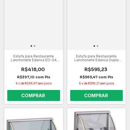
Estufa para Restaurante
Estufa para Restaurante
Lanchonete Edanca EO-04
Lanchonete Edanca Dupla
220V – 4 Bandejas, Aço Inox,
EOD6 220V – 6 Bandejas, Aço
Vidro Temperado
Inox, Vidro Temperado
R$418,00
R$595,23
R$397,10
com
Pix
R$565,47
com
Pix
6
x
de
R$69,67
sem juros
6
x
de
R$99,21
sem juros