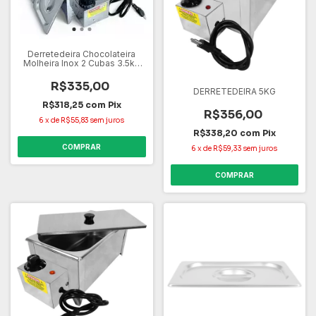
Derretedeira Chocolateira
Molheira Inox 2 Cubas 3.5kg
220V
R$335,00
DERRETEDEIRA 5KG
R$318,25
com
Pix
R$356,00
6
x
de
R$55,83
sem juros
R$338,20
com
Pix
COMPRAR
6
x
de
R$59,33
sem juros
COMPRAR