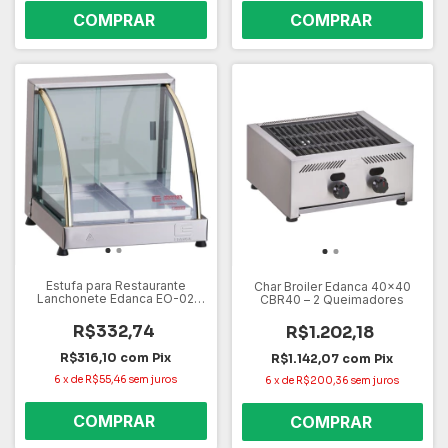
Estufa para Restaurante
Char Broiler Edanca 40x40
Lanchonete Edanca EO-02
CBR40 – 2 Queimadores
220V – 2 Bandejas, Aço Inox,
Vidro Temperado
R$332,74
R$1.202,18
R$316,10
com
Pix
R$1.142,07
com
Pix
6
x
de
R$55,46
sem juros
6
x
de
R$200,36
sem juros