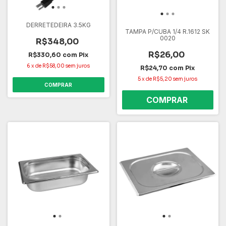
DERRETEDEIRA 3.5KG
TAMPA P/CUBA 1/4 R.1612 SK
0020
R$348,00
R$26,00
R$330,60
com
Pix
6
x
de
R$58,00
sem juros
R$24,70
com
Pix
5
x
de
R$5,20
sem juros
COMPRAR