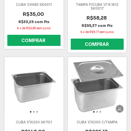
CUBA 1/4X65 SK0011
TAMPA P/CUBA 1/1 R.1612
SK0017
R$35,00
R$58,28
R$33,25
com
Pix
R$55,37
com
Pix
6
x
de
R$5,83
sem juros
6
x
de
R$9,71
sem juros
CUBA 1/1X200 SK1101
CUBA 1/1X200 C/TAMPA