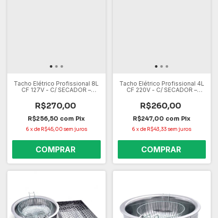
Tacho Elétrico Profissional 8L
Tacho Elétrico Profissional 4L
CF 127V - C/ SECADOR –
CF 220V - C/ SECADOR –
Aquecimento Rápido, Alta
Aquecimento Rápido, Alta
Capacidade e Controle de
Capacidade e Controle de
R$270,00
R$260,00
Temperatura
Temperatura
R$256,50
com
Pix
R$247,00
com
Pix
6
x
de
R$45,00
sem juros
6
x
de
R$43,33
sem juros