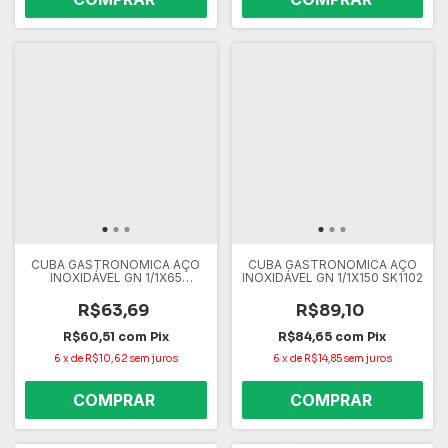
CUBA GASTRONOMICA AÇO
CUBA GASTRONOMICA AÇO
INOXIDÁVEL GN 1/1X65
INOXIDÁVEL GN 1/1X150 SK1102
SK0002
R$63,69
R$89,10
R$60,51
com
Pix
R$84,65
com
Pix
6
x
de
R$10,62
sem juros
6
x
de
R$14,85
sem juros