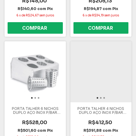
R$148,00
R$205,13
R$140,60
com
Pix
R$194,87
com
Pix
6
x
de
R$24,67
sem juros
6
x
de
R$34,19
sem juros
PORTA TALHER 6 NICHOS
PORTA TALHER 4 NICHOS
DUPLO AÇO INOX P/BAR
DUPLO AÇO INOX P/BAR
RESTAURANTE
RESTAURANTE
R$528,00
R$412,50
R$501,60
com
Pix
R$391,88
com
Pix