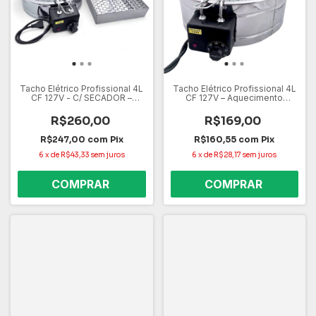
Tacho Elétrico Profissional 4L
Tacho Elétrico Profissional 4L
CF 127V - C/ SECADOR –
CF 127V – Aquecimento
Aquecimento Rápido, Alta
Rápido, Alta Capacidade e
Capacidade e Controle de
Controle de Temperatura
R$260,00
R$169,00
Temperatura
R$247,00
com
Pix
R$160,55
com
Pix
6
x
de
R$43,33
sem juros
6
x
de
R$28,17
sem juros