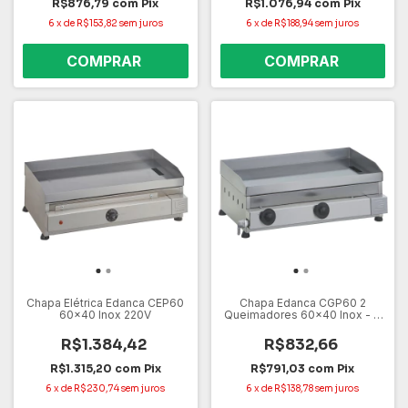
R$876,79
com
Pix
R$1.076,94
com
Pix
6
x
de
R$153,82
sem juros
6
x
de
R$188,94
sem juros
Chapa Elétrica Edanca CEP60
Chapa Edanca CGP60 2
60x40 Inox 220V
Queimadores 60x40 Inox - A
Gás
R$1.384,42
R$832,66
R$1.315,20
com
Pix
R$791,03
com
Pix
6
x
de
R$230,74
sem juros
6
x
de
R$138,78
sem juros