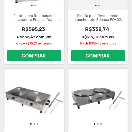
Estufa para Restaurante
Estufa para Restaurante
Lanchonete Edanca Dupla
Lanchonete Edanca EO-02
EOD6 127V – 6 Bandejas, Aço
127V – 2 Bandejas, Aço Inox,
Inox, Vidro Temperado
Vidro Temperado
R$595,23
R$332,74
R$565,47
com
Pix
R$316,10
com
Pix
6
x
de
R$99,21
sem juros
6
x
de
R$55,46
sem juros