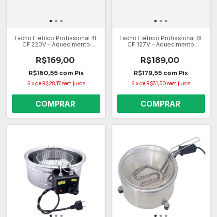
Tacho Elétrico Profissional 4L
Tacho Elétrico Profissional 8L
CF 220V – Aquecimento
CF 127V – Aquecimento
Rápido, Alta Capacidade e
Rápido, Alta Capacidade e
Controle de Temperatura
Controle de Temperatura
R$169,00
R$189,00
R$160,55
com
Pix
R$179,55
com
Pix
6
x
de
R$28,17
sem juros
6
x
de
R$31,50
sem juros