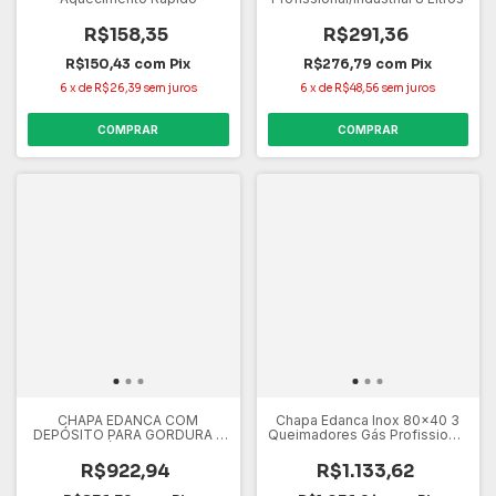
R$158,35
R$291,36
R$150,43
com
Pix
R$276,79
com
Pix
6
x
de
R$26,39
sem juros
6
x
de
R$48,56
sem juros
COMPRAR
COMPRAR
CHAPA EDANCA COM
Chapa Edanca Inox 80x40 3
DEPÓSITO PARA GORDURA -
Queimadores Gás Profissional
A GÁS CGB60
com prensa
R$922,94
R$1.133,62