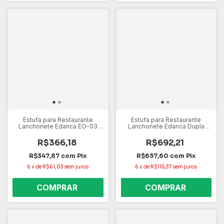
Estufa para Restaurante
Estufa para Restaurante
Lanchonete Edanca EO-03
Lanchonete Edanca Dupla
127V – 3 Bandejas, Aço Inox,
EOD8 220V – 8 Bandejas, Aço
Vidro Temperado
Inox, Vidro Temperado
R$366,18
R$692,21
R$347,87
com
Pix
R$657,60
com
Pix
6
x
de
R$61,03
sem juros
6
x
de
R$115,37
sem juros