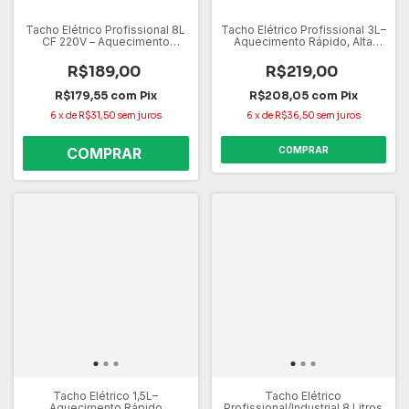
Tacho Elétrico Profissional 8L
Tacho Elétrico Profissional 3L–
CF 220V – Aquecimento
Aquecimento Rápido, Alta
Rápido, Alta Capacidade e
Capacidade e Controle de
Controle de Temperatura
Temperatura
R$189,00
R$219,00
R$179,55
com
Pix
R$208,05
com
Pix
6
x
de
R$31,50
sem juros
6
x
de
R$36,50
sem juros
COMPRAR
Tacho Elétrico 1,5L–
Tacho Elétrico
Aquecimento Rápido
Profissional/Industrial 8 Litros