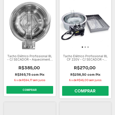
Tacho Elétrico Profissional 8L
Tacho Elétrico Profissional 8L
- C/ SECADOR – Aquecimento
CF 220V - C/ SECADOR –
Rápido, Alta Capacidade e
Aquecimento Rápido, Alta
Controle de Temperatura
Capacidade e Controle de
R$385,00
R$270,00
Temperatura
R$365,75
com
Pix
R$256,50
com
Pix
6
x
de
R$64,17
sem juros
6
x
de
R$45,00
sem juros
COMPRAR