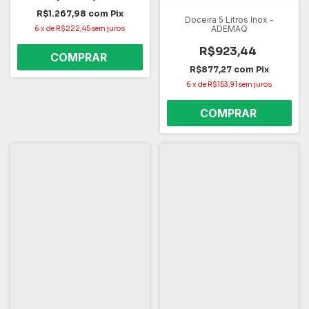
R$1.267,98
com
Pix
Doceira 5 Litros Inox -
ADEMAQ
6
x
de
R$222,45
sem juros
R$923,44
R$877,27
com
Pix
6
x
de
R$153,91
sem juros